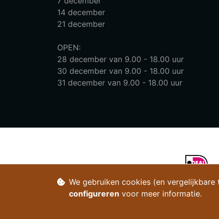
7 december
14 december
21 december
OPEN:
28 december van 9.00 - 18.00 uur
30 december van 9.00 - 18.00 uur
31 december van 9.00 - 18.00 uur
We gebruiken cookies (en vergelijkbare 
configureren
voor meer informatie.