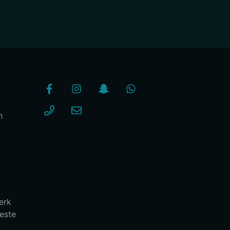
n
erk
este