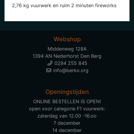
2,76 kg vuurwerk en ruim 2 minuten fireworks
Webshop
Middenweg 128A
1394 AN Nederhorst Den Berg
0294 255 845
info@berko.org
Openingstijden
ONLINE BESTELLEN IS OPEN!
open voor categorie F1 vuurwerk:
zaterdag van 12.00 -16.oo
7 december
14 december